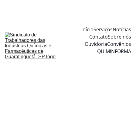
Início
Serviços
Notícias
Contato
Sobre nós
Ouvidoria
Convênios
QUIMINFORMA
Xandu Alves
4/4/2024
1 min read